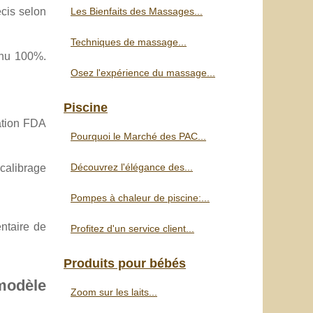
Les Bienfaits des Massages...
cis selon
Techniques de massage...
inu 100%.
Osez l'expérience du massage...
Piscine
ation FDA
Pourquoi le Marché des PAC...
Découvrez l'élégance des...
calibrage
Pompes à chaleur de piscine:...
entaire de
Profitez d'un service client...
Produits pour bébés
modèle
Zoom sur les laits...