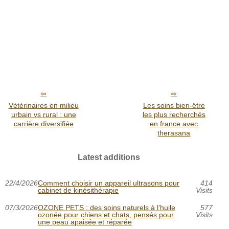
Vétérinaires en milieu
Les soins bien-être
urbain vs rural : une
les plus recherchés
carrière diversifiée
en france avec
therasana
Latest additions
22/4/2026
Comment choisir un appareil ultrasons pour
414
cabinet de kinésithérapie
Visits
07/3/2026
OZONE PETS : des soins naturels à l’huile
577
ozonée pour chiens et chats, pensés pour
Visits
une peau apaisée et réparée