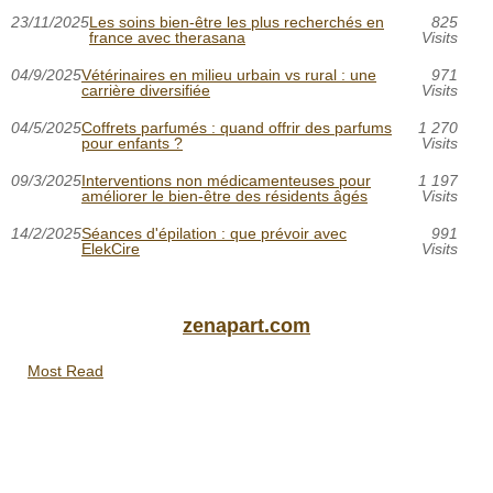
23/11/2025
Les soins bien-être les plus recherchés en
825
france avec therasana
Visits
04/9/2025
Vétérinaires en milieu urbain vs rural : une
971
carrière diversifiée
Visits
04/5/2025
Coffrets parfumés : quand offrir des parfums
1 270
pour enfants ?
Visits
09/3/2025
Interventions non médicamenteuses pour
1 197
améliorer le bien-être des résidents âgés
Visits
14/2/2025
Séances d'épilation : que prévoir avec
991
ElekCire
Visits
zenapart.com
Most Read