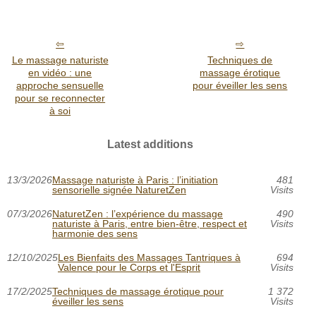
Le massage naturiste
Techniques de
en vidéo : une
massage érotique
approche sensuelle
pour éveiller les sens
pour se reconnecter
à soi
Latest additions
13/3/2026
Massage naturiste à Paris : l’initiation
481
sensorielle signée NaturetZen
Visits
07/3/2026
NaturetZen : l’expérience du massage
490
naturiste à Paris, entre bien‑être, respect et
Visits
harmonie des sens
12/10/2025
Les Bienfaits des Massages Tantriques à
694
Valence pour le Corps et l'Esprit
Visits
17/2/2025
Techniques de massage érotique pour
1 372
éveiller les sens
Visits