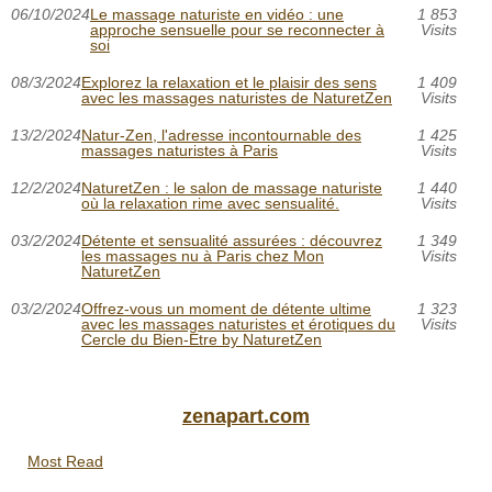
06/10/2024
Le massage naturiste en vidéo : une
1 853
approche sensuelle pour se reconnecter à
Visits
soi
08/3/2024
Explorez la relaxation et le plaisir des sens
1 409
avec les massages naturistes de NaturetZen
Visits
13/2/2024
Natur-Zen, l'adresse incontournable des
1 425
massages naturistes à Paris
Visits
12/2/2024
NaturetZen : le salon de massage naturiste
1 440
où la relaxation rime avec sensualité.
Visits
03/2/2024
Détente et sensualité assurées : découvrez
1 349
les massages nu à Paris chez Mon
Visits
NaturetZen
03/2/2024
Offrez-vous un moment de détente ultime
1 323
avec les massages naturistes et érotiques du
Visits
Cercle du Bien-Etre by NaturetZen
zenapart.com
Most Read