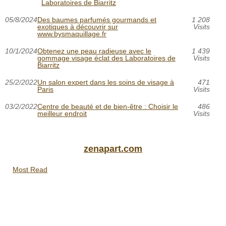
Laboratoires de Biarritz
05/8/2024
Des baumes parfumés gourmands et
1 208
exotiques à découvrir sur
Visits
www.bysmaquillage.fr
10/1/2024
Obtenez une peau radieuse avec le
1 439
gommage visage éclat des Laboratoires de
Visits
Biarritz
25/2/2022
Un salon expert dans les soins de visage à
471
Paris
Visits
03/2/2022
Centre de beauté et de bien-être : Choisir le
486
meilleur endroit
Visits
zenapart.com
Most Read