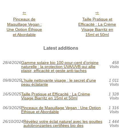
Pinceaux de
Taille Pratique et
Maquillage Vegan :
Efficacité : La Crème
Une Option Éthique
Visage Biarritz en
et Abordable
15ml et 50ml
Latest additions
28/4/2026
Gamme solaire bio 100 pour-cent d’origine
458
naturelle : la protection UVA/UVB qui allie
Visits
plaisir, efficacité et geste anti-taches
09/8/2025
L'huile nettoyante visage : le secret d'une
1 011
peau éclatante
Visits
16/5/2025
Taille Pratique et Efficacité : La Crème
1 328
Visage Biarritz en 15ml et 50ml
Visits
06/3/2025
Pinceaux de Maquillage Vegan : Une Option
1 316
Éthique et Abordable
Visits
26/10/2024
Révélez votre éclat naturel avec les gouttes
1 444
autobronzantes certifiées bio des
Visits